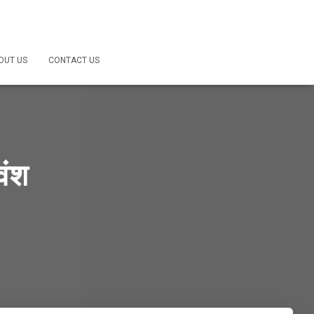
OUT US
CONTACT US
वंश