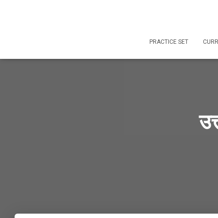
=
PRACTICE SET
CURR
उत