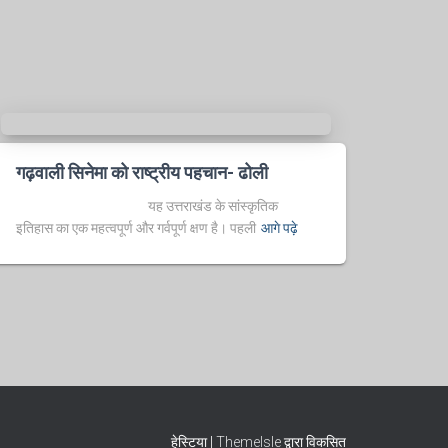
गढ़वाली सिनेमा को राष्ट्रीय पहचान- ढोली
यह उत्तराखंड के सांस्कृतिक
इतिहास का एक महत्वपूर्ण और गर्वपूर्ण क्षण है। पहली
आगे पढ़े
हेस्टिया |
ThemeIsle
द्वारा विकसित