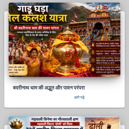
बदरीनाथ धाम की अद्भुत और पावन परंपरा
आगे पढ़े