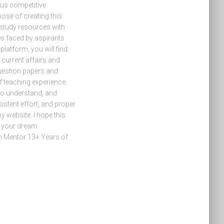
ous competitive
ose of creating this
 study resources with
es faced by aspirants
latform, you will find:
current affairs and
uestion papers and
f teaching experience.
 to understand, and
sistent effort, and proper
y website. I hope this
g your dream
m Mentor 13+ Years of