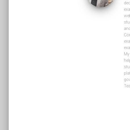
ded
exa
web
stu
and
Com
exa
exa
My 
hel
stu
pla
gov
Tea